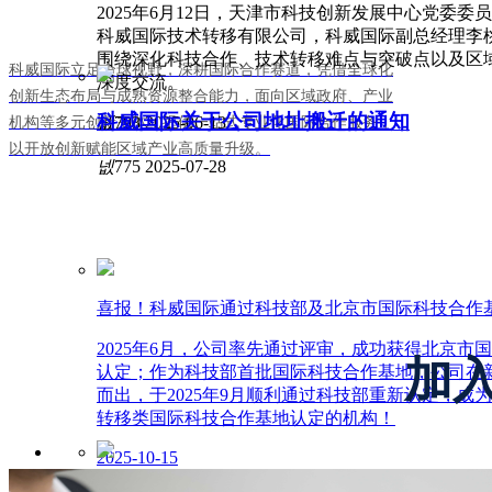
2025年6月12日，天津市科技创新发展中心党委
科威国际技术转移有限公司，科威国际副总经理李
围绕深化科技合作、技术转移难点与突破点以及区
科威国际立足全球视野，深耕国际合作赛道，凭借全球化
深度交流。
创新生态布局与成熟资源整合能力，面向区域政府、产业
科威国际关于公司地址搬迁的通知
넶
793
2025-06-13
机构等多元创新主体，提供一站式专业化国际合作服务，
以开放创新赋能区域产业高质量升级。
넶
775
2025-07-28
喜报！科威国际通过科技部及北京市国际科技合作基
2025年6月，公司率先通过评审，成功获得北京市
加
认定；作为科技部首批国际科技合作基地，公司在
而出，于2025年9月顺利通过科技部重新认定，成
转移类国际科技合作基地认定的机构！
2025-10-15
与卓越者同
科威国际携多国嘉宾共赴2026中关村论坛年会 | 