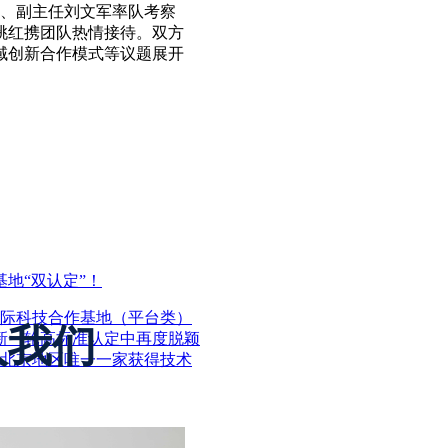
委员、副主任刘文军率队考察
桃红携团队热情接待。双方
域创新合作模式等议题展开
地“双认定”！
国际科技合作基地（平台类）
入我们
新一轮高标准认定中再度脱颖
为北京地区唯一一家获得技术
行，共创未来
共话全球科技创新新未来