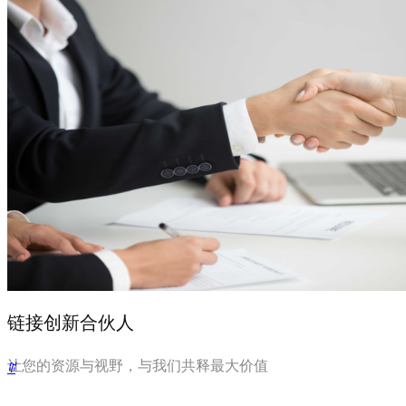
作为链接全球创新生态的重要力量，科威国际技术
国际交流合作桥梁。值此佳会，科威邀请了匈牙利、
余位嘉宾深度参会。
2026-03-25
链接创新合伙人
让您的资源与视野，与我们共释最大价值
ꄶ