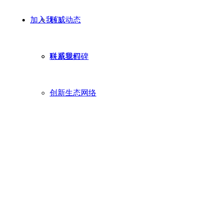
加入我们
科威动态
科威里程碑
联系我们
创新生态网络
科威国际技术转移有限