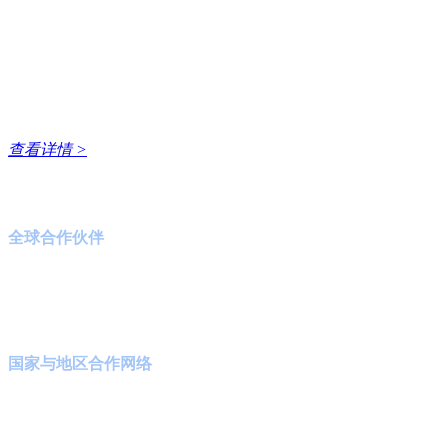
我们是行业领先的国际技术转移和创新服务供应商，也是国内
创新服务的企业。自 2002 年由清华大学发起成立以来，我
查看详情 >
核，倾力打造兼具国家级权威与国际化视野的技术转移服务平
1000
+
全球
合作伙伴
30
+
国家与地区
合作网络