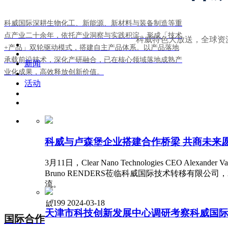
科威国际深耕生物化工、新能源、新材料与装备制造等重
点产业二十余年，依托产业洞察与实践积淀，形成「技术
科威特色大放送，全球资
+产品」双轮驱动模式，搭建自主产品体系。以产品落地
承载前沿技术，深化产研融合，已在核心领域落地成熟产
新闻
业化成果，高效释放创新价值。
活动
科威与卢森堡企业搭建合作桥梁 共商未来
3月11日，Clear Nano Technologies CEO Alexander 
Bruno RENDERS莅临科威国际技术转移有限公
流。
넶
199
2024-03-18
天津市科技创新发展中心调研考察科威国
国际合作